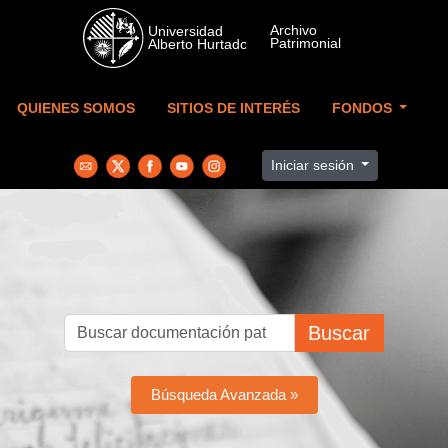
Skip to main content
QUIENES SOMOS
SITIOS DE INTERÉS
FONDOS
Iniciar sesión
Buscar
Búsqueda Avanzada »