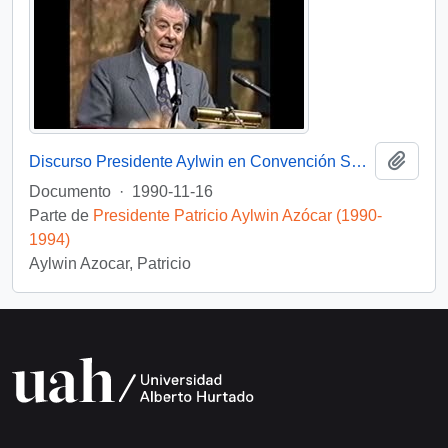
Añadi
Discurso Presidente Aylwin en Convención Santiago: Video
Documento
·
1990-11-16
Parte de
Presidente Patricio Aylwin Azócar (1990-
1994)
Aylwin Azocar, Patricio