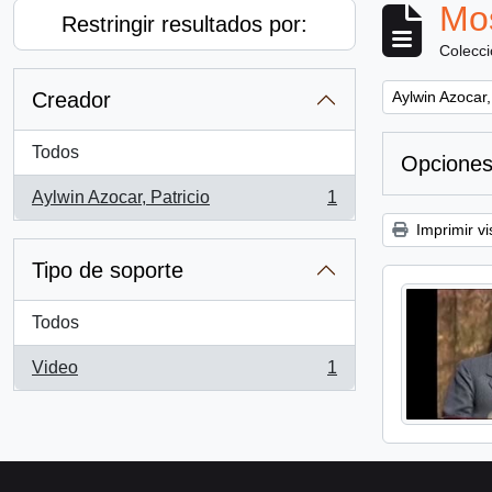
Mos
Restringir resultados por:
Colecc
Remove filter:
Creador
Aylwin Azocar,
Todos
Opciones
Aylwin Azocar, Patricio
1
, 1 resultados
Imprimir vi
Tipo de soporte
Todos
Video
1
, 1 resultados