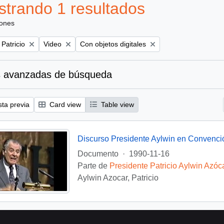
trando 1 resultados
iones
Remove filter:
Remove filter:
 Patricio
Video
Con objetos digitales
 avanzadas de búsqueda
sta previa
Card view
Table view
Discurso Presidente Aylwin en Convenci
Documento
·
1990-11-16
Parte de
Presidente Patricio Aylwin Azóc
Aylwin Azocar, Patricio