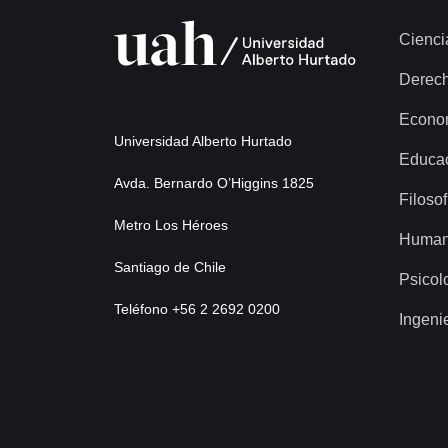
Cienci
Derec
Econo
Universidad Alberto Hurtado
Educa
Avda. Bernardo O’Higgins 1825
Filosof
Metro Los Héroes
Human
Santiago de Chile
Psicol
Teléfono +56 2 2692 0200
Ingeni