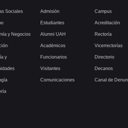
as Sociales
Admisión
Campus
ho
Estudiantes
Acreditación
mía y Negocios
Alumni UAH
Rectoría
ción
Académicos
Vicerrectorías
ía y
Funcionarios
Directorio
idades
Visitantes
Decanos
ogía
Comunicaciones
Canal de Denun
ería