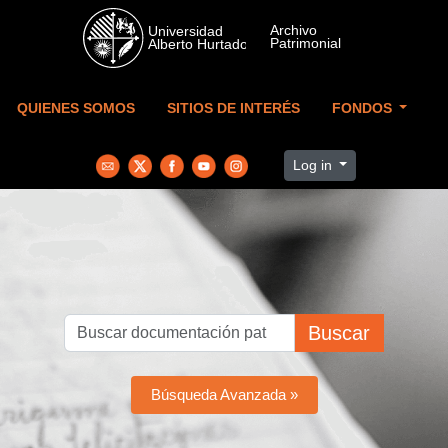
Skip to main content
QUIENES SOMOS
SITIOS DE INTERÉS
FONDOS
Log in
Buscar
Búsqueda Avanzada »