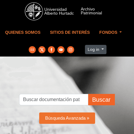
Skip to main content
QUIENES SOMOS
SITIOS DE INTERÉS
FONDOS
Log in
Buscar
Búsqueda Avanzada »