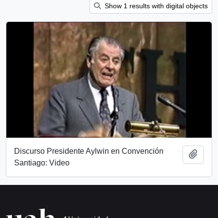
Show 1 results with digital objects
Discurso Presidente Aylwin en Convención
Add t
Santiago: Video