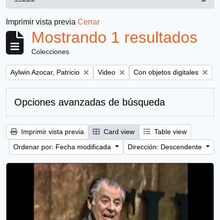
, 1 resultados
Imprimir vista previa
Cerrar
Mostrando 1 resultados
Colecciones
Remove filter:
Remove filter:
Remove filter:
Aylwin Azocar, Patricio
Video
Con objetos digitales
Opciones avanzadas de búsqueda
Imprimir vista previa
Card view
Table view
Ordenar por: Fecha modificada
Dirección: Descendente