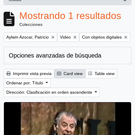
, 1 resultados
Mostrando 1 resultados
Colecciones
Remove filter:
Remove filter:
Remove filter:
Aylwin Azocar, Patricio
Video
Con objetos digitales
Opciones avanzadas de búsqueda
Imprimir vista previa
Card view
Table view
Ordenar por: Título
Dirección: Clasificación en orden ascendente