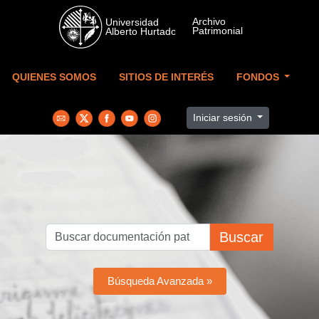
Skip to main content
QUIENES SOMOS
SITIOS DE INTERÉS
FONDOS
Iniciar sesión
Buscar
Búsqueda Avanzada »