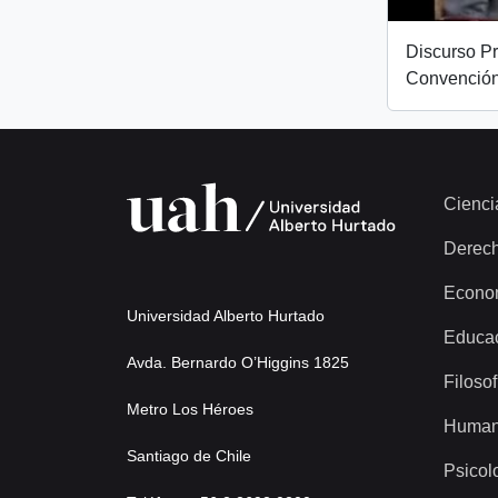
Discurso Pr
Convención
Cienci
Derec
Econo
Universidad Alberto Hurtado
Educa
Avda. Bernardo O’Higgins 1825
Filosof
Metro Los Héroes
Human
Santiago de Chile
Psicol