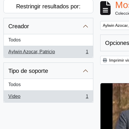
Mos
Restringir resultados por:
Colecc
Remove filter:
Creador
Aylwin Azocar,
Todos
Opciones
Aylwin Azocar, Patricio
1
, 1 resultados
Imprimir vi
Tipo de soporte
Todos
Video
1
, 1 resultados