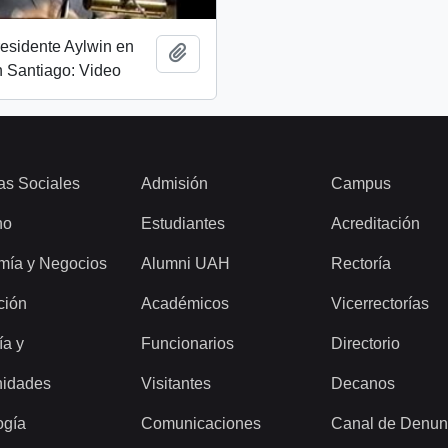
esidente Aylwin en
Añadir al portapapeles
 Santiago: Video
as Sociales
Admisión
Campus
ho
Estudiantes
Acreditación
mía y Negocios
Alumni UAH
Rectoría
ción
Académicos
Vicerrectorías
ía y
Funcionarios
Directorio
idades
Visitantes
Decanos
ogía
Comunicaciones
Canal de Denun