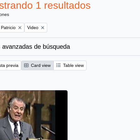
trando 1 resultados
iones
Remove filter:
 Patricio
Video
 avanzadas de búsqueda
sta previa
Card view
Table view