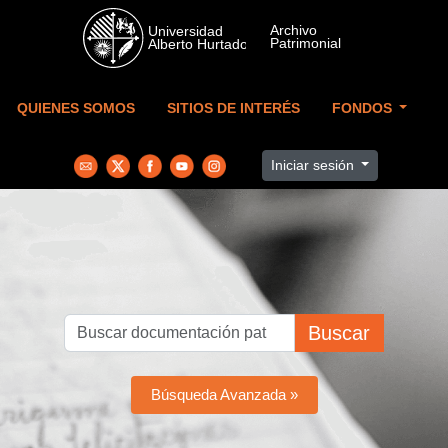
Skip to main content
QUIENES SOMOS
SITIOS DE INTERÉS
FONDOS
Iniciar sesión
Buscar
Búsqueda Avanzada »