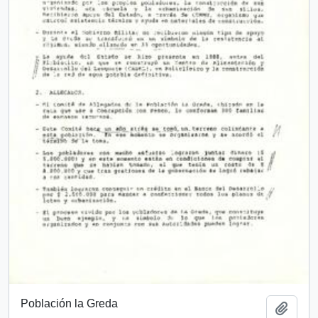
Población la Greda
Añadi