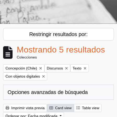
Restringir resultados por:
Mostrando 5 resultados
Colecciones
Remove filter:
Remove filter:
Remove filter:
Concepción (Chile)
Discursos
Texto
Remove filter:
Con objetos digitales
Opciones avanzadas de búsqueda
Imprimir vista previa
Card view
Table view
Ordenar por: Fecha modificada