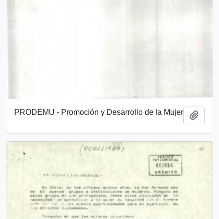
PRODEMU - Promoción y Desarrollo de la Mujer
Añadi