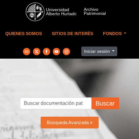
Skip to main content
QUIENES SOMOS
SITIOS DE INTERÉS
FONDOS
Iniciar sesión
Buscar
Búsqueda Avanzada »