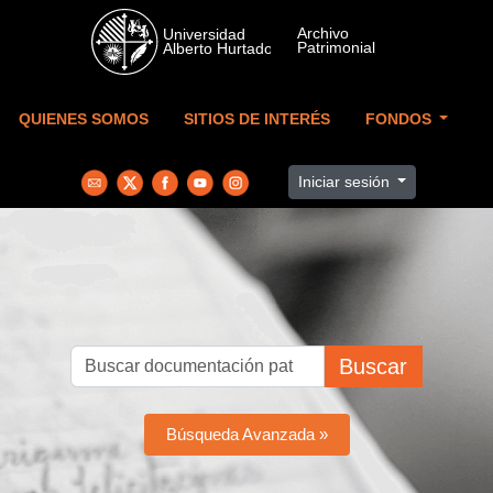
Skip to main content
QUIENES SOMOS
SITIOS DE INTERÉS
FONDOS
Iniciar sesión
Buscar
Búsqueda Avanzada »