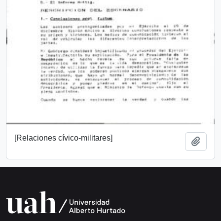
[Relaciones cívico-militares]
Añadi