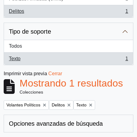
, 1 resultados
Delitos
1
, 1 resultados
Tipo de soporte
Todos
Texto
1
, 1 resultados
Imprimir vista previa
Cerrar
Mostrando 1 resultados
Colecciones
Remove filter:
Remove filter:
Remove filter:
Volantes Políticos
Delitos
Texto
Opciones avanzadas de búsqueda