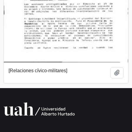
[Relaciones cívico-militares]
Añadi