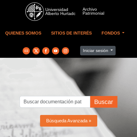
Skip to main content
QUIENES SOMOS
SITIOS DE INTERÉS
FONDOS
Iniciar sesión
Buscar
Búsqueda Avanzada »