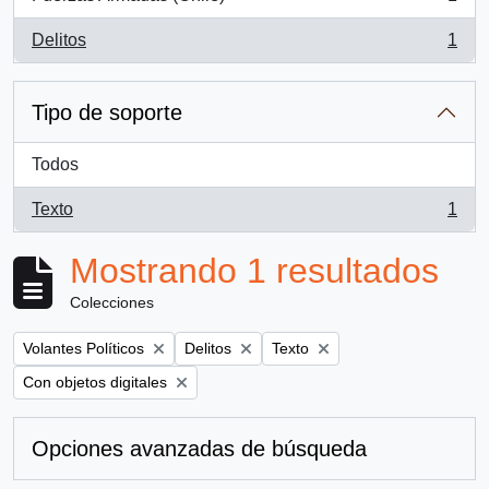
, 1 resultados
Delitos
1
, 1 resultados
Tipo de soporte
Todos
Texto
1
, 1 resultados
Mostrando 1 resultados
Colecciones
Remove filter:
Remove filter:
Remove filter:
Volantes Políticos
Delitos
Texto
Remove filter:
Con objetos digitales
Opciones avanzadas de búsqueda