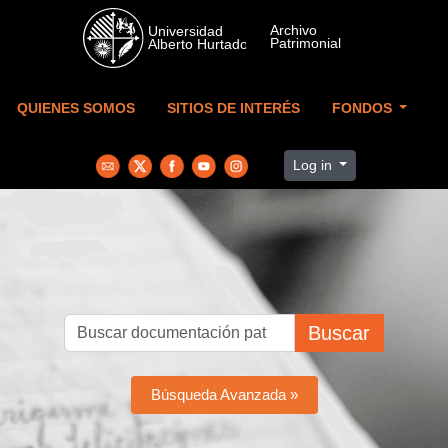
Skip to main content
QUIENES SOMOS
SITIOS DE INTERÉS
FONDOS
Log in
Buscar
Búsqueda Avanzada »