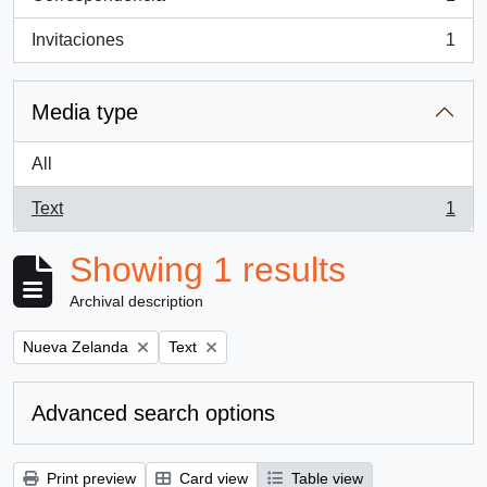
, 1 results
Invitaciones
1
, 1 results
Media type
All
Text
1
, 1 results
Showing 1 results
Archival description
Remove filter:
Remove filter:
Nueva Zelanda
Text
Advanced search options
Print preview
Card view
Table view