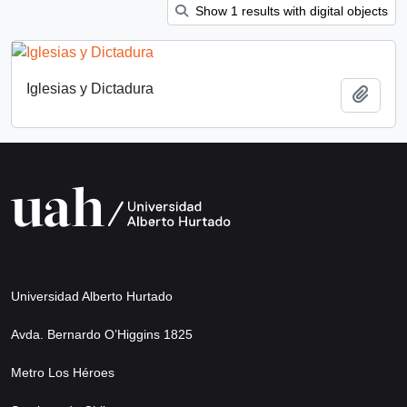
Show 1 results with digital objects
Iglesias y Dictadura
Add t
Universidad Alberto Hurtado
Avda. Bernardo O’Higgins 1825
Metro Los Héroes