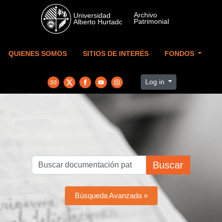
Skip to main content
QUIENES SOMOS
SITIOS DE INTERÉS
FONDOS
Log in
Buscar
Búsqueda Avanzada »