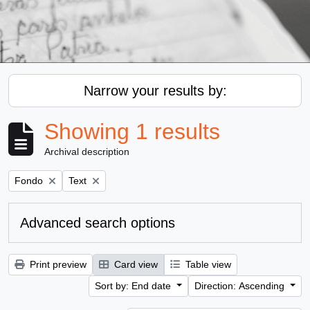
Narrow your results by:
Showing 1 results
Archival description
Remove filter:
Remove filter:
Fondo
Text
Advanced search options
Print preview
Card view
Table view
Sort by: End date
Direction: Ascending