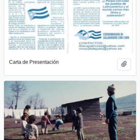
Carta de Presentación
Add t