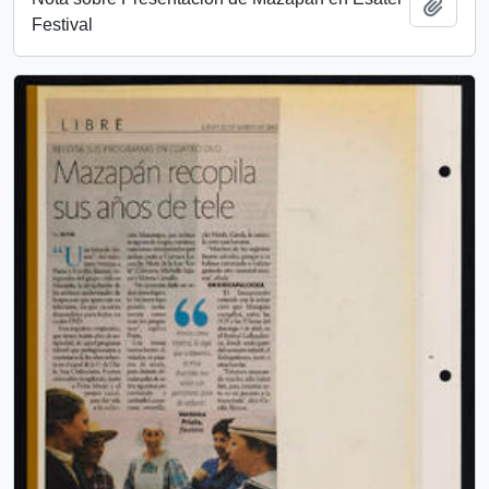
Add t
Festival