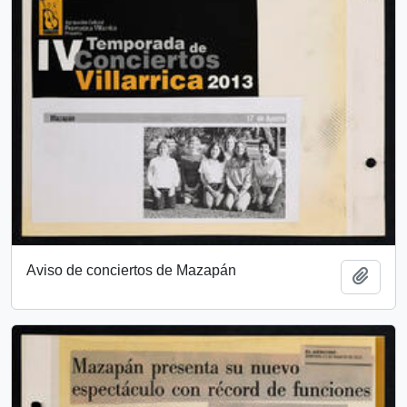
Aviso de conciertos de Mazapán
Add t