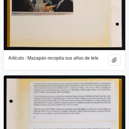
Artículo : Mazapán recopila sus años de tele
Add t