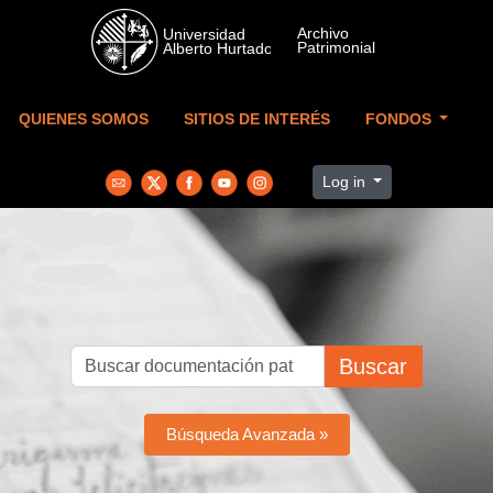
Skip to main content
QUIENES SOMOS
SITIOS DE INTERÉS
FONDOS
Log in
Buscar
Búsqueda Avanzada »