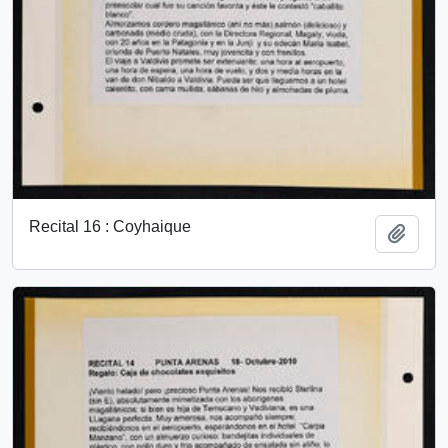
Recital 16 : Coyhaique
Add t