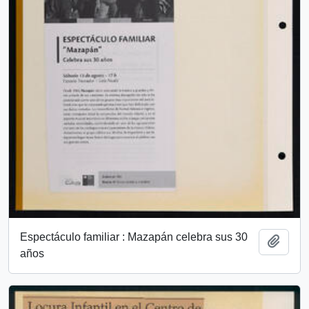
Espectáculo familiar : Mazapán celebra sus 30
Add t
años