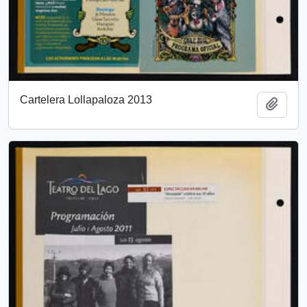
Cartelera Lollapaloza 2013
Add t