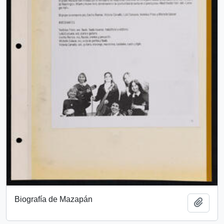
Biografía de Mazapán
Add t