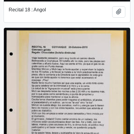
Recital 18 : Angol
Add t