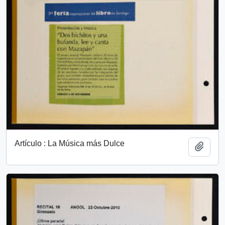
Artículo : La Música más Dulce
Add t