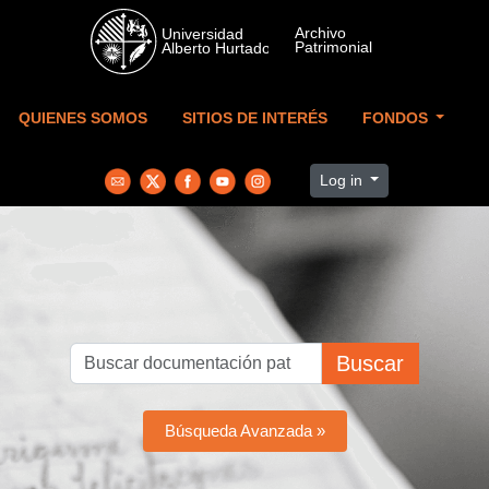
Skip to main content
QUIENES SOMOS
SITIOS DE INTERÉS
FONDOS
Log in
Buscar
Búsqueda Avanzada »