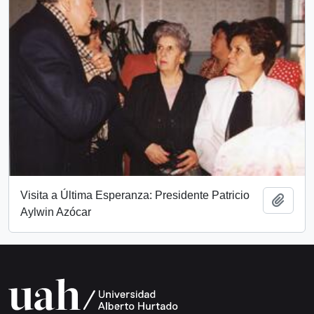
Visita a Última Esperanza: Presidente Patricio
Add t
Aylwin Azócar