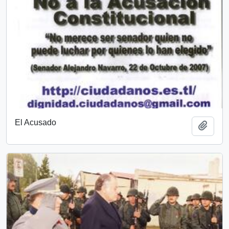
El Acusado
Add t