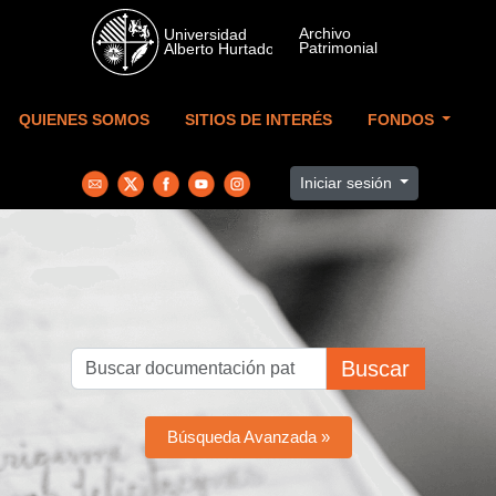
Skip to main content
QUIENES SOMOS
SITIOS DE INTERÉS
FONDOS
Iniciar sesión
Buscar
Búsqueda Avanzada »