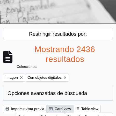
Restringir resultados por:
Mostrando 2436
resultados
Colecciones
Remove filter:
Remove filter:
Imagen
Con objetos digitales
Opciones avanzadas de búsqueda
Imprimir vista previa
Card view
Table view