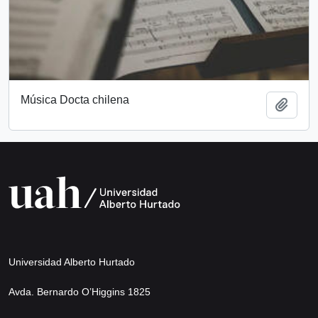
Música Docta chilena
Añadi
Universidad Alberto Hurtado
Avda. Bernardo O’Higgins 1825