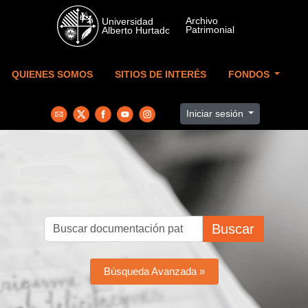
Skip to main content
QUIENES SOMOS
SITIOS DE INTERÉS
FONDOS
Iniciar sesión
Buscar
Búsqueda Avanzada »