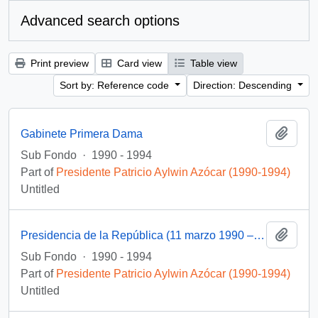
Advanced search options
Print preview
Card view
Table view
Sort by: Reference code
Direction: Descending
Add t
Gabinete Primera Dama
Sub Fondo
·
1990 - 1994
Part of
Presidente Patricio Aylwin Azócar (1990-1994)
Untitled
Add t
Presidencia de la República (11 marzo 1990 – 11 marzo 1994)
Sub Fondo
·
1990 - 1994
Part of
Presidente Patricio Aylwin Azócar (1990-1994)
Untitled