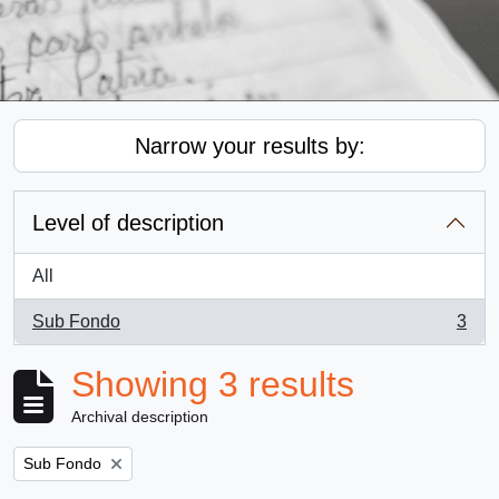
Narrow your results by:
Level of description
All
Sub Fondo
3
, 3 results
Showing 3 results
Archival description
Remove filter:
Sub Fondo