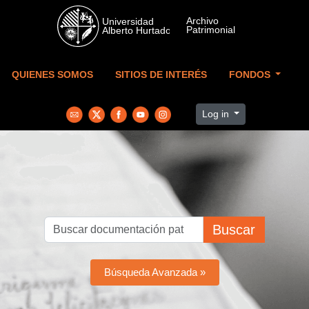
Skip to main content
QUIENES SOMOS
SITIOS DE INTERÉS
FONDOS
Log in
Buscar
Búsqueda Avanzada »