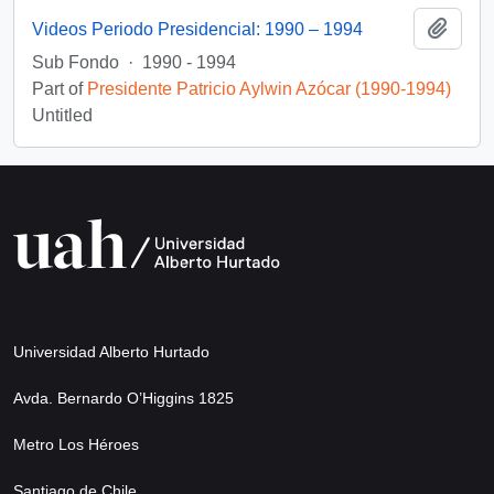
Add t
Videos Periodo Presidencial: 1990 – 1994
Sub Fondo
·
1990 - 1994
Part of
Presidente Patricio Aylwin Azócar (1990-1994)
Untitled
Universidad Alberto Hurtado
Avda. Bernardo O’Higgins 1825
Metro Los Héroes
Santiago de Chile