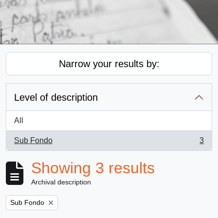
Narrow your results by:
Level of description
All
Sub Fondo
3
, 3 results
Showing 3 results
Archival description
Remove filter:
Sub Fondo