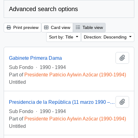
Advanced search options
Print preview
Card view
Table view
Sort by: Title
Direction: Descending
Add t
Gabinete Primera Dama
Sub Fondo
·
1990 - 1994
Part of
Presidente Patricio Aylwin Azócar (1990-1994)
Untitled
Add t
Presidencia de la República (11 marzo 1990 – 11 marzo 1994)
Sub Fondo
·
1990 - 1994
Part of
Presidente Patricio Aylwin Azócar (1990-1994)
Untitled