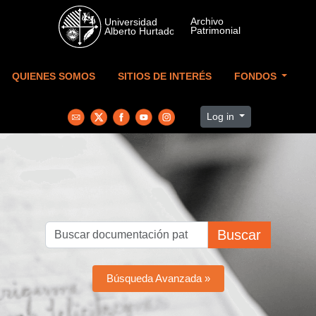
Skip to main content
QUIENES SOMOS
SITIOS DE INTERÉS
FONDOS
Log in
Buscar
Búsqueda Avanzada »