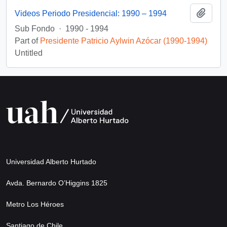
Add t
Videos Periodo Presidencial: 1990 – 1994
Sub Fondo
·
1990 - 1994
Part of
Presidente Patricio Aylwin Azócar (1990-1994)
Untitled
Universidad Alberto Hurtado
Avda. Bernardo O’Higgins 1825
Metro Los Héroes
Santiago de Chile