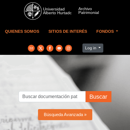
Skip to main content
QUIENES SOMOS
SITIOS DE INTERÉS
FONDOS
Log in
Buscar
Búsqueda Avanzada »