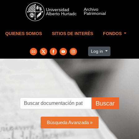
Skip to main content
QUIENES SOMOS
SITIOS DE INTERÉS
FONDOS
Log in
Buscar
Búsqueda Avanzada »