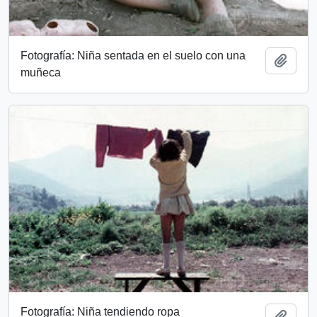
Fotografía: Niña sentada en el suelo con una
Add t
muñeca
Fotografía: Niña tendiendo ropa
Add t