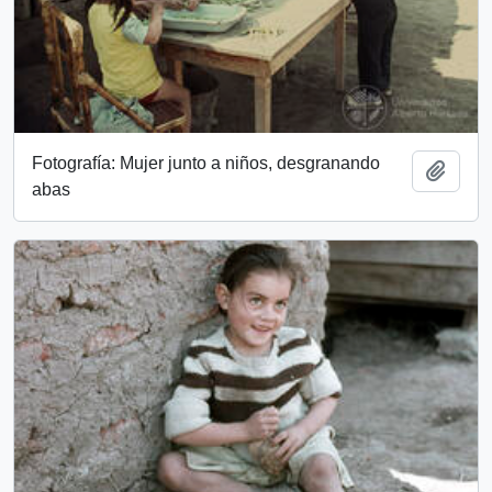
Fotografía: Mujer junto a niños, desgranando
Add t
abas