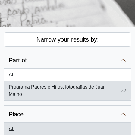
Narrow your results by:
Part of
All
Programa Padres e Hijos: fotografías de Juan
32
, 32 results
Maino
Place
All