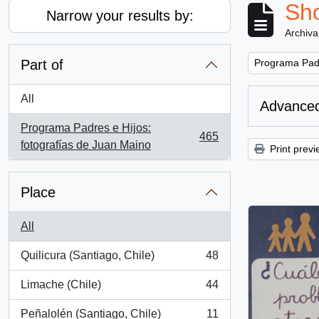
Sho
Narrow your results by:
Archiva
Remove filter:
Part of
Programa Padr
All
Advanced
Programa Padres e Hijos:
465
, 465 results
fotografías de Juan Maino
Print previ
Place
All
Quilicura (Santiago, Chile)
48
, 48 results
Limache (Chile)
44
, 44 results
Peñalolén (Santiago, Chile)
11