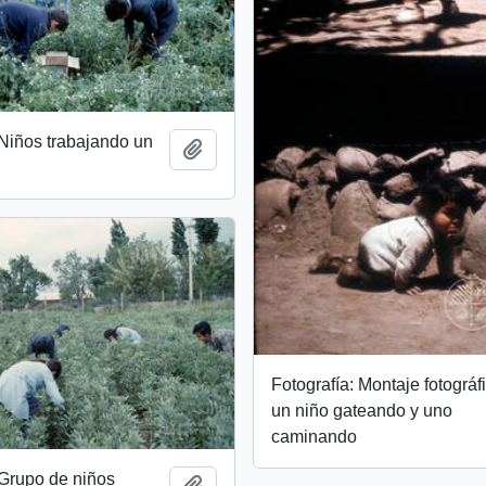
 Niños trabajando un
Add to clipboard
Fotografía: Montaje fotográf
un niño gateando y uno
caminando
 Grupo de niños
Add to clipboard