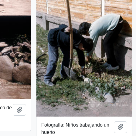
ico de
Add to clipboard
Fotografía: Niños trabajando un
Add t
huerto