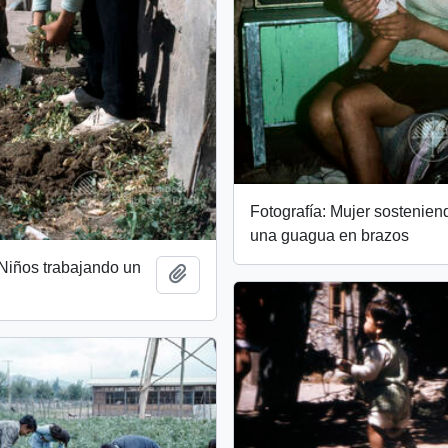
Fotografía: Mujer sostenien
una guagua en brazos
 Niños trabajando un
Add to clipboard