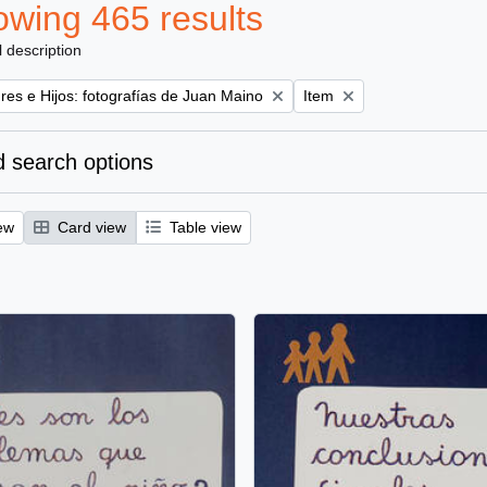
wing 465 results
l description
Remove filter:
es e Hijos: fotografías de Juan Maino
Item
 search options
ew
Card view
Table view