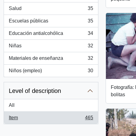
Salud
35
, 35 results
Escuelas públicas
35
, 35 results
Educación antialcohólica
34
, 34 results
Niñas
32
, 32 results
Materiales de enseñanza
32
, 32 results
Niños (empleo)
30
, 30 results
Fotografía:
Level of description
bolitas
All
Item
465
, 465 results