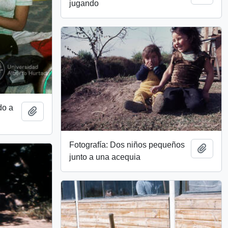
jugando
do a
Add to clipboard
Fotografía: Dos niños pequeños
Add t
junto a una acequia