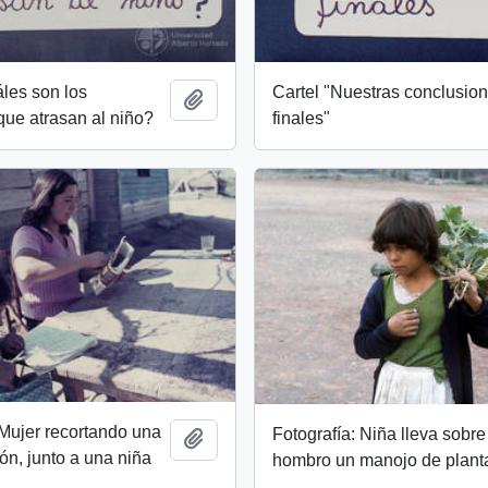
les son los
Cartel "Nuestras conclusio
Add to clipboard
ue atrasan al niño?
finales"
 Mujer recortando una
Fotografía: Niña lleva sobre
Add to clipboard
tón, junto a una niña
hombro un manojo de plant