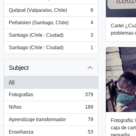
, 11 results
Quilpué (Valparaíso, Chile)
8
, 8 results
Peñalolen (Santiago, Chile)
4
Cartel ¿Cuá
, 4 results
problemas q
Santiago (Chile : Ciudad)
3
, 3 results
Santiago (Chile : Ciudad)
1
, 1 results
Subject
All
Fotografías
379
, 379 results
Niños
189
, 189 results
Aprendizaje transformador
79
Fotografía:
, 79 results
caja de car
Enseñanza
53
pequeña
, 53 results