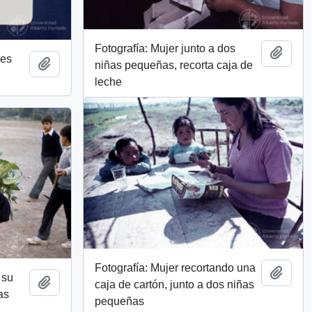
Fotografía: Mujer junto a dos
Add t
nes
Add to clipboard
niñas pequeñas, recorta caja de
leche
Fotografía: Mujer recortando una
Add t
 su
Add to clipboard
caja de cartón, junto a dos niñas
as
pequeñas