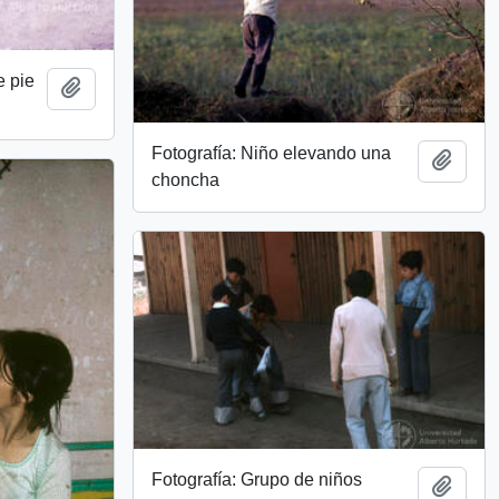
e pie
Add to clipboard
Fotografía: Niño elevando una
Add t
choncha
Fotografía: Grupo de niños
Add t