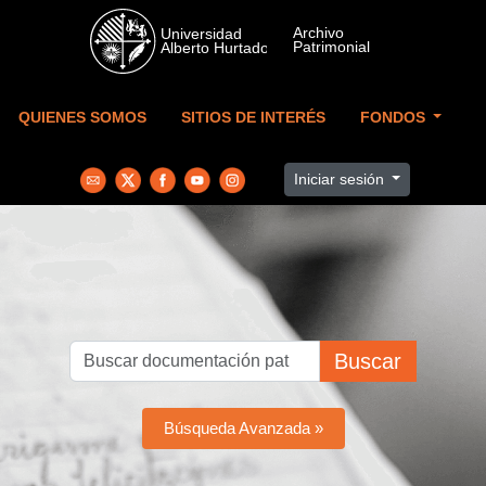
Skip to main content
QUIENES SOMOS
SITIOS DE INTERÉS
FONDOS
Iniciar sesión
Buscar
Búsqueda Avanzada »