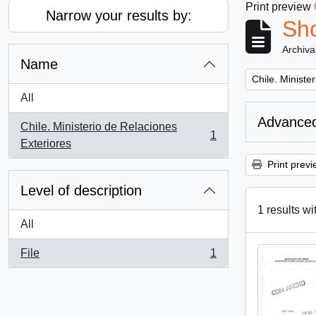
Print preview
Narrow your results by:
Sho
Archiva
Name
Remove filter:
Chile. Ministe
All
Advanced
Chile. Ministerio de Relaciones
1
, 1 results
Exteriores
Print previ
Level of description
1 results wi
All
File
1
, 1 results