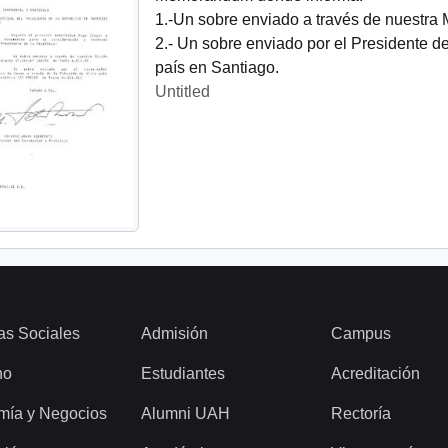
1.-Un sobre enviado a través de nuestra
2.- Un sobre enviado por el Presidente d
país en Santiago.
Untitled
as Sociales
Admisión
Campus
ho
Estudiantes
Acreditación
mía y Negocios
Alumni UAH
Rectoría