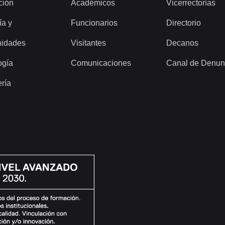
ción
Académicos
Vicerrectorías
ía y
Funcionarios
Directorio
idades
Visitantes
Decanos
ogía
Comunicaciones
Canal de Denun
ería