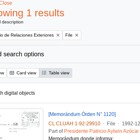
Close
wing 1 results
l description
Remove filter:
rio de Relaciones Exteriores
File
 search options
ew
Card view
Table view
th digital objects
[Memorándum Órden N° 1120]
CL CLUAH 1-92-29910
·
File
·
1992-12
Part of
Presidente Patricio Aylwin Azócar
Memorándum donde informa: