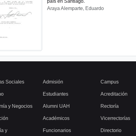
país en Santiago.
Araya Alemparte, Eduardo
as Sociales
Admisión
Campus
ho
Estudiantes
Acreditación
mía y Negocios
Alumni UAH
Rectoría
ción
Académicos
Vicerrectorías
ía y
Funcionarios
Directorio