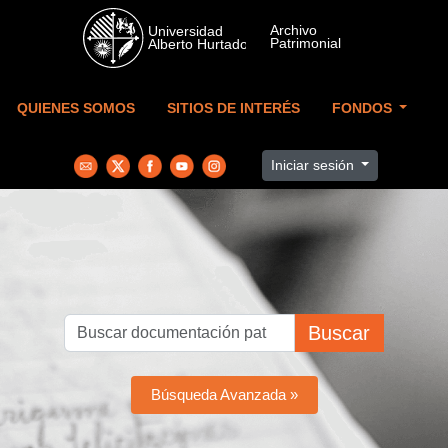
Skip to main content
QUIENES SOMOS
SITIOS DE INTERÉS
FONDOS
Iniciar sesión
Buscar
Búsqueda Avanzada »