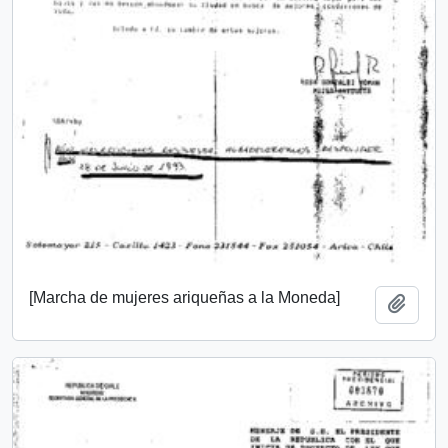
[Marcha de mujeres ariqueñas a la Moneda]
Add t