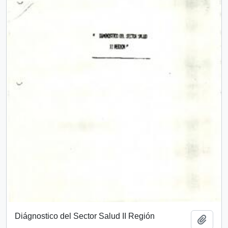
Diágnostico del Sector Salud II Región
Add t