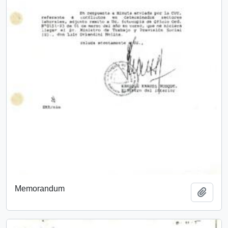
Memorandum
Add t