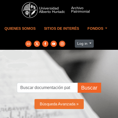
Skip to main content
QUIENES SOMOS
SITIOS DE INTERÉS
FONDOS
Log in
Buscar
Búsqueda Avanzada »