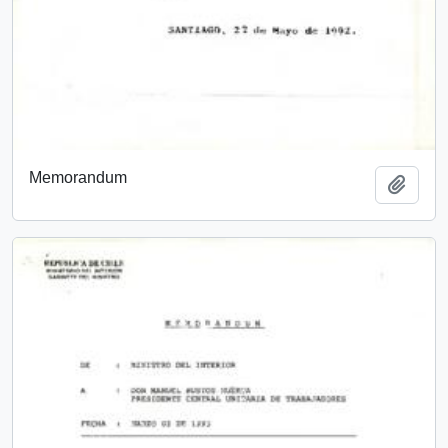
Memorandum
Add t