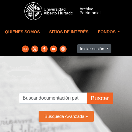
Skip to main content
QUIENES SOMOS
SITIOS DE INTERÉS
FONDOS
Iniciar sesión
Buscar
Búsqueda Avanzada »