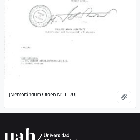
[Memorándum Órden N° 1120]
Añadi