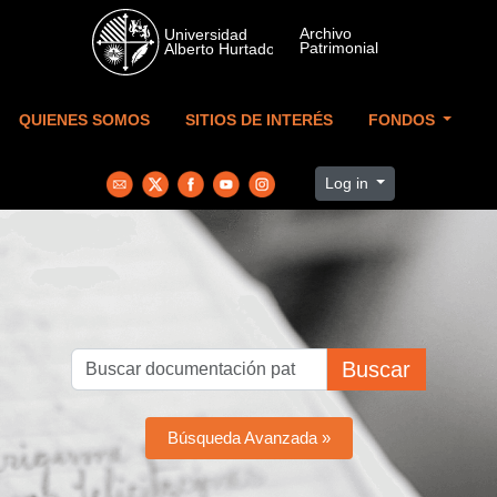
Skip to main content
QUIENES SOMOS
SITIOS DE INTERÉS
FONDOS
Log in
Buscar
Búsqueda Avanzada »