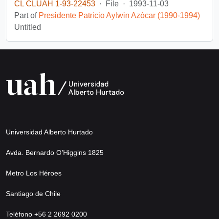
CL CLUAH 1-93-22453
·
File
·
1993-11-03
Part of
Presidente Patricio Aylwin Azócar (1990-1994)
Untitled
Universidad Alberto Hurtado
Avda. Bernardo O’Higgins 1825
Metro Los Héroes
Santiago de Chile
Teléfono +56 2 2692 0200