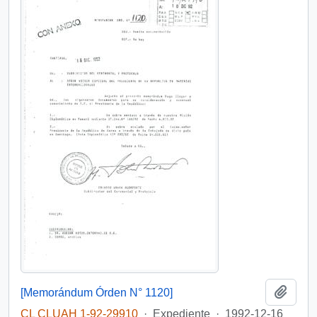
Añadi
[Memorándum Órden N° 1120]
CL CLUAH 1-92-29910
·
Expediente
·
1992-12-16