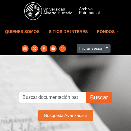
Skip to main content
QUIENES SOMOS
SITIOS DE INTERÉS
FONDOS
Iniciar sesión
Buscar
Búsqueda Avanzada »