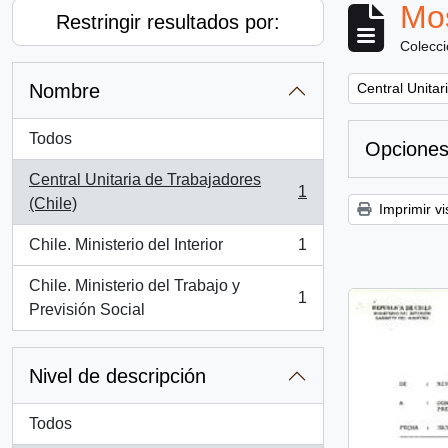
Mos
Restringir resultados por:
Colecc
Remove filter:
Nombre
Central Unitar
Todos
Opciones
Central Unitaria de Trabajadores
1
, 1 resultados
(Chile)
Imprimir vi
Chile. Ministerio del Interior
1
, 1 resultados
Chile. Ministerio del Trabajo y
1
, 1 resultados
Previsión Social
Nivel de descripción
Todos