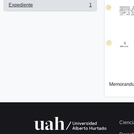
Expediente
1
, 1 resultados
Memorand
Cienci