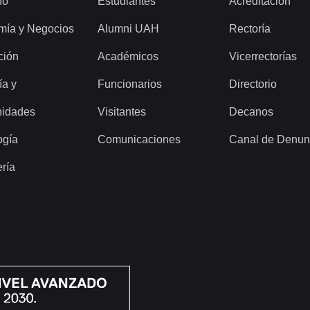
ho
Estudiantes
Acreditación
mía y Negocios
Alumni UAH
Rectoría
ción
Académicos
Vicerrectorías
ía y
Funcionarios
Directorio
idades
Visitantes
Decanos
ogía
Comunicaciones
Canal de Denun
ería