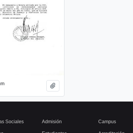
um
Añadir al portapapeles
as Sociales
Admisión
Campus