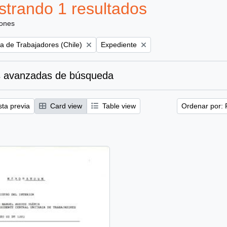
trando 1 resultados
iones
Remove filter:
ia de Trabajadores (Chile)
Expediente
 avanzadas de búsqueda
sta previa
Card view
Table view
Ordenar por: 