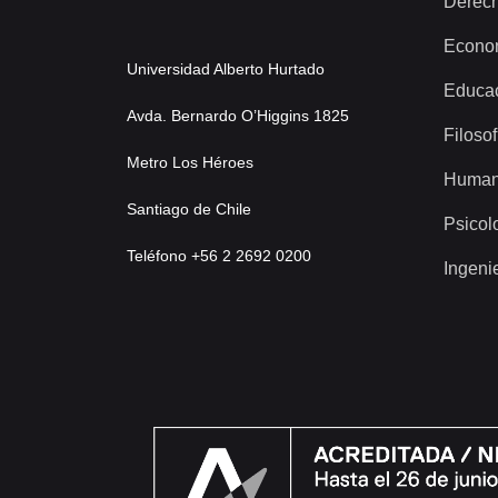
Derec
Econo
Universidad Alberto Hurtado
Educa
Avda. Bernardo O’Higgins 1825
Filosof
Metro Los Héroes
Human
Santiago de Chile
Psicol
Teléfono +56 2 2692 0200
Ingeni