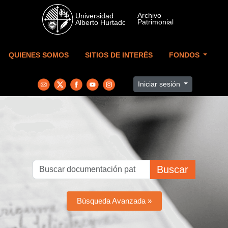
Skip to main content
QUIENES SOMOS
SITIOS DE INTERÉS
FONDOS
Iniciar sesión
Buscar
Búsqueda Avanzada »