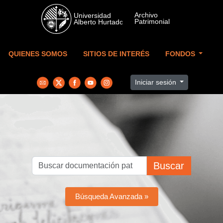
Skip to main content
QUIENES SOMOS
SITIOS DE INTERÉS
FONDOS
Iniciar sesión
Buscar
Búsqueda Avanzada »