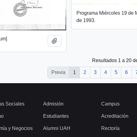
Programa Miércoles 19 de
de 1993.
um]
Añadir al portapapeles
Resultados 1 a 20 d
Previa
1
2
3
4
5
6
as Sociales
Admisión
Campus
ho
Estudiantes
Acreditación
mía y Negocios
Alumni UAH
Rectoría