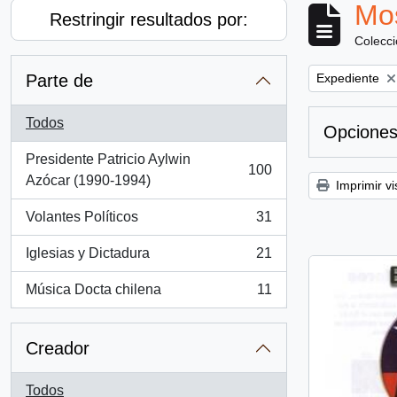
Mos
Restringir resultados por:
Colecc
Remove filter:
Parte de
Expediente
Todos
Opciones
Presidente Patricio Aylwin
100
, 100 resultados
Azócar (1990-1994)
Imprimir vi
Volantes Políticos
31
, 31 resultados
Iglesias y Dictadura
21
, 21 resultados
Música Docta chilena
11
, 11 resultados
Creador
Todos