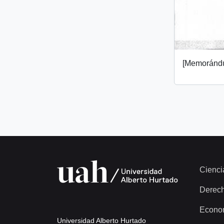
[Memoránd
Cienci
Derec
Econo
Universidad Alberto Hurtado