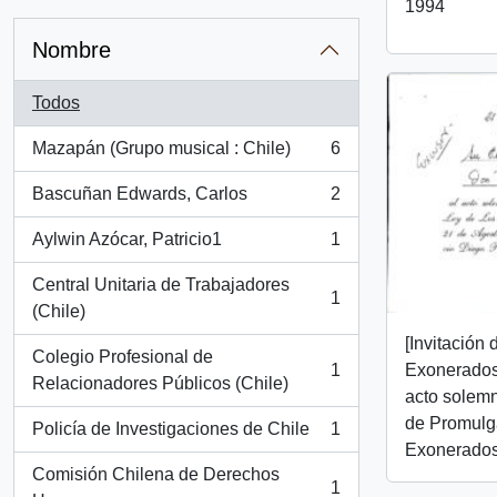
1994
Nombre
Todos
Mazapán (Grupo musical : Chile)
6
, 6 resultados
Bascuñan Edwards, Carlos
2
, 2 resultados
Aylwin Azócar, Patricio1
1
, 1 resultados
Central Unitaria de Trabajadores
1
, 1 resultados
(Chile)
[Invitación
Colegio Profesional de
1
Exonerados 
, 1 resultados
Relacionadores Públicos (Chile)
acto solemn
de Promulga
Policía de Investigaciones de Chile
1
, 1 resultados
Exonerados 
Comisión Chilena de Derechos
1