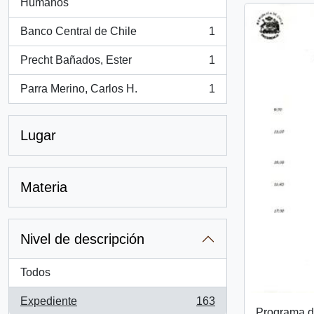
, 1 resultados
Humanos
Banco Central de Chile
1
, 1 resultados
Precht Bañados, Ester
1
, 1 resultados
Parra Merino, Carlos H.
1
, 1 resultados
Lugar
Materia
Nivel de descripción
Todos
Expediente
163
, 163 resultados
Programa de