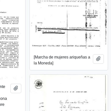
[Marcha de mujeres ariqueñas a
Añadi
la Moneda]
nte
Añadir al portapapeles
iona
bre