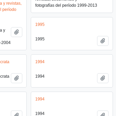
 y revistas,
fotografías del período 1999-2013
l período
1995
a y
Añadir al portapapeles
1995
Añadi
6-2004
crata
1994
crata
1994
Añadir al portapapeles
Añadi
1994
1994
Añadir al portapapeles
Añadi