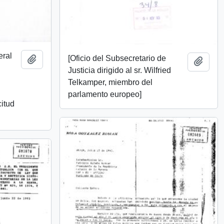
eral
[Oficio del Subsecretario de
Añadir al portapapeles
Añadi
Justicia dirigido al sr. Wilfried
Telkamper, miembro del
parlamento europeo]
citud