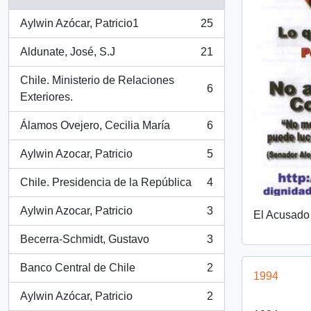
Aylwin Azócar, Patricio1
25
, 25 resultados
Aldunate, José, S.J
21
, 21 resultados
Chile. Ministerio de Relaciones
6
, 6 resultados
Exteriores.
Álamos Ovejero, Cecilia María
6
, 6 resultados
Aylwin Azocar, Patricio
5
, 5 resultados
Chile. Presidencia de la República
4
, 4 resultados
Aylwin Azocar, Patricio
3
El Acusado
, 3 resultados
Becerra-Schmidt, Gustavo
3
, 3 resultados
Banco Central de Chile
2
, 2 resultados
1994
Aylwin Azócar, Patricio
2
, 2 resultados