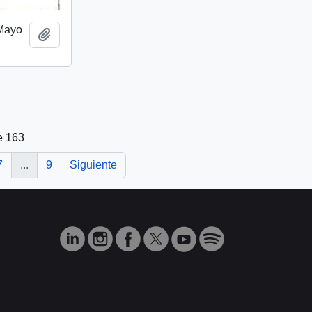
 Mayo
Añadir al portapapeles
e 163
7
...
9
Siguiente