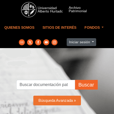
Skip to main content
QUIENES SOMOS
SITIOS DE INTERÉS
FONDOS
Iniciar sesión
Buscar
Búsqueda Avanzada »