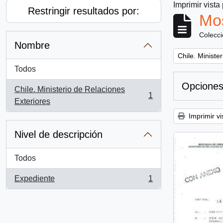
Imprimir vista
Restringir resultados por:
Mos
Colecc
Nombre
Remove filter:
Chile. Ministe
Todos
Opciones
Chile. Ministerio de Relaciones
1
, 1 resultados
Exteriores
Imprimir vi
Nivel de descripción
Todos
Expediente
1
, 1 resultados