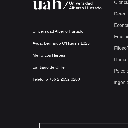
Cienci
Derec
Econo
Universidad Alberto Hurtado
Educa
Avda. Bernardo O’Higgins 1825
Filosof
Metro Los Héroes
Human
Santiago de Chile
Psicol
Teléfono +56 2 2692 0200
Ingeni