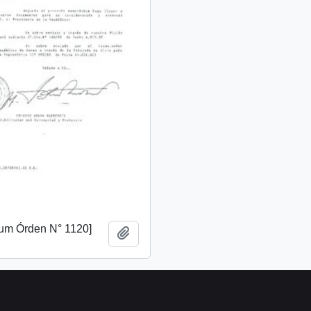
m Órden N° 1120]
Añadir al portapapeles