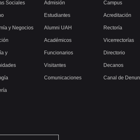
as Sociales
Admisión
Campus
ho
Estudiantes
Acreditación
mía y Negocios
Alumni UAH
Rectoría
ción
Académicos
Vicerrectorías
ía y
Funcionarios
Directorio
idades
Visitantes
Decanos
ogía
Comunicaciones
Canal de Denun
ería