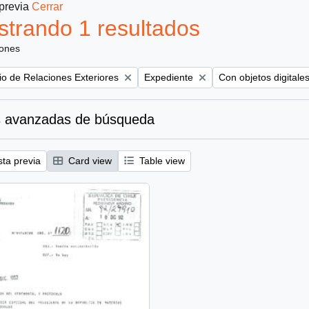
 previa
Cerrar
trando 1 resultados
iones
Remove filter:
Remove filter:
rio de Relaciones Exteriores
Expediente
Con objetos digitale
 avanzadas de búsqueda
sta previa
Card view
Table view