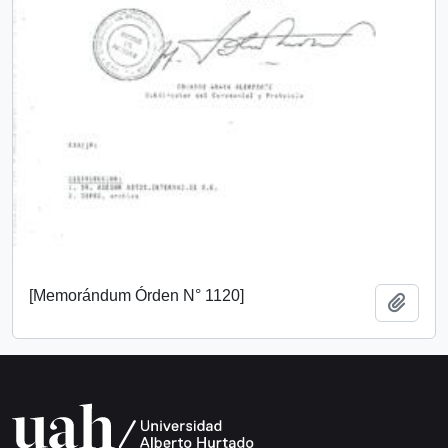
[Memorándum Órden N° 1120]
Añadi