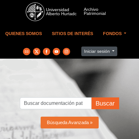
Skip to main content
QUIENES SOMOS
SITIOS DE INTERÉS
FONDOS
Iniciar sesión
Buscar
Búsqueda Avanzada »