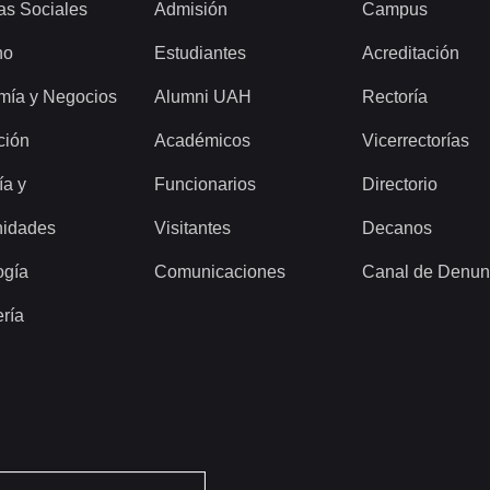
as Sociales
Admisión
Campus
ho
Estudiantes
Acreditación
mía y Negocios
Alumni UAH
Rectoría
ción
Académicos
Vicerrectorías
ía y
Funcionarios
Directorio
idades
Visitantes
Decanos
ogía
Comunicaciones
Canal de Denun
ería