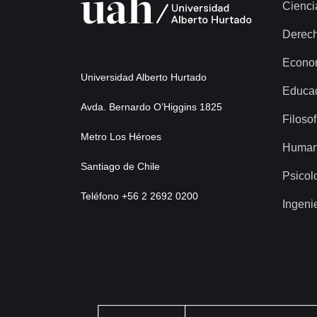
Cienci
Derec
Econo
Universidad Alberto Hurtado
Educa
Avda. Bernardo O’Higgins 1825
Filosof
Metro Los Héroes
Human
Santiago de Chile
Psicol
Teléfono +56 2 2692 0200
Ingeni