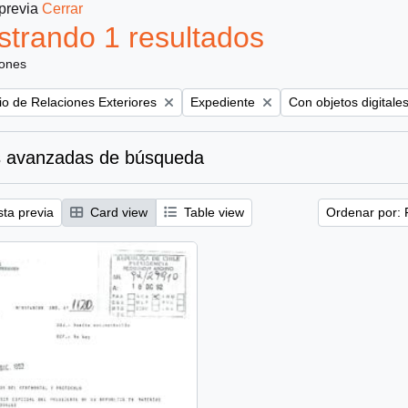
 previa
Cerrar
trando 1 resultados
iones
Remove filter:
Remove filter:
rio de Relaciones Exteriores
Expediente
Con objetos digitale
 avanzadas de búsqueda
sta previa
Card view
Table view
Ordenar por: 