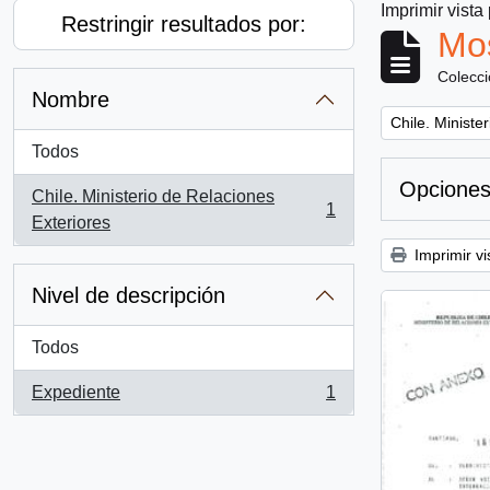
Imprimir vista
Restringir resultados por:
Mos
Colecc
Nombre
Remove filter:
Chile. Ministe
Todos
Opciones
Chile. Ministerio de Relaciones
1
, 1 resultados
Exteriores
Imprimir vi
Nivel de descripción
Todos
Expediente
1
, 1 resultados