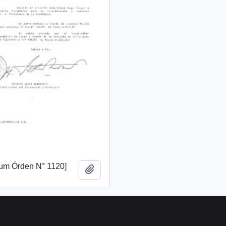
m Órden N° 1120]
Añadir al portapapeles