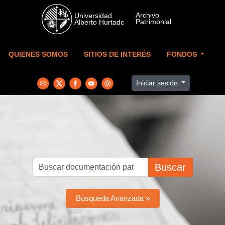
Skip to main content
QUIENES SOMOS
SITIOS DE INTERÉS
FONDOS
Iniciar sesión
Buscar
Búsqueda Avanzada »