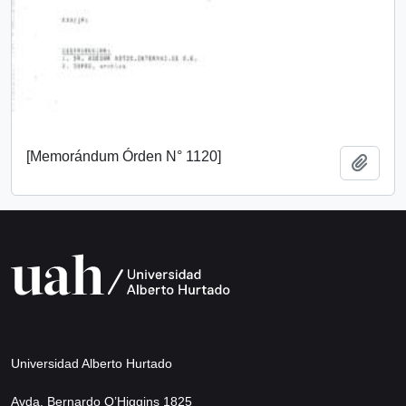
[Memorándum Órden N° 1120]
Añadi
Universidad Alberto Hurtado
Avda. Bernardo O’Higgins 1825