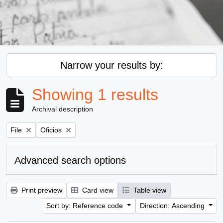
Narrow your results by:
Showing 1 results
Archival description
Remove filter:
Remove filter:
File
Oficios
Advanced search options
Print preview
Card view
Table view
Sort by: Reference code
Direction: Ascending