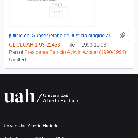
Add t
[Oficio del Subsecretario de Justicia dirigido al sr. Wilfried Telkamper, miembro del parlamento europeo]
CL CLUAH 1-93-22453
·
File
·
1993-11-03
Part of
Presidente Patricio Aylwin Azócar (1990-1994)
Untitled
Universidad Alberto Hurtado