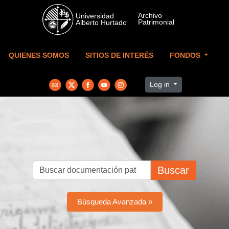
Skip to main content
QUIENES SOMOS
SITIOS DE INTERÉS
FONDOS
Log in
Buscar
Búsqueda Avanzada »