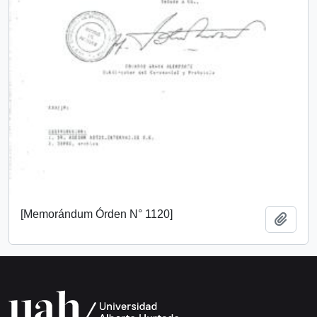
[Memorándum Órden N° 1120]
Añadi