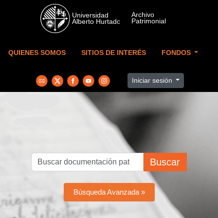
Skip to main content
QUIENES SOMOS
SITIOS DE INTERÉS
FONDOS
Iniciar sesión
Buscar
Búsqueda Avanzada »