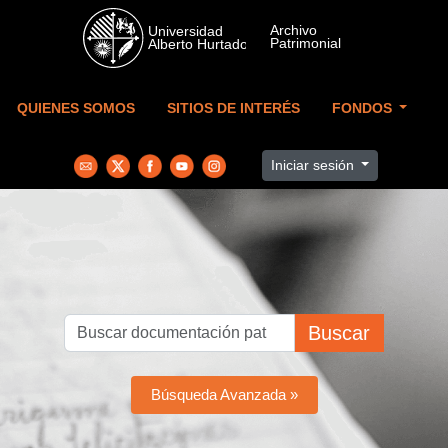
Skip to main content
QUIENES SOMOS
SITIOS DE INTERÉS
FONDOS
Iniciar sesión
Buscar
Búsqueda Avanzada »