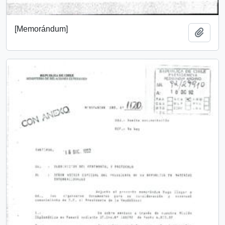
[Memorándum]
Añadi