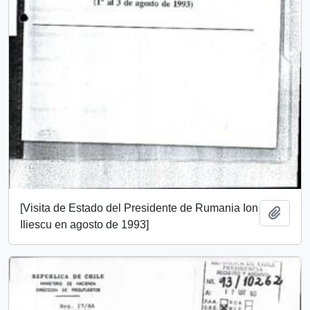
[Visita de Estado del Presidente de Rumania Ion
Añadi
Iliescu en agosto de 1993]