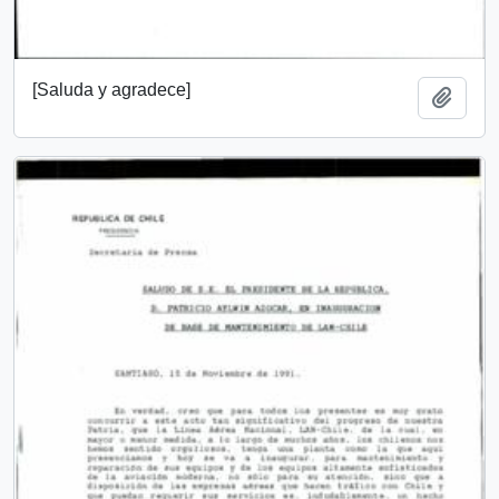
[Saluda y agradece]
Añadi