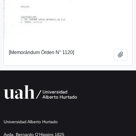
[Memorándum Órden N° 1120]
Añadi
Universidad Alberto Hurtado
Avda. Bernardo O’Higgins 1825