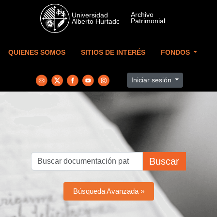
Skip to main content
QUIENES SOMOS
SITIOS DE INTERÉS
FONDOS
Iniciar sesión
Buscar
Búsqueda Avanzada »