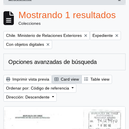
, 1 resultados
Mostrando 1 resultados
Colecciones
Remove filter:
Remove filter:
Chile. Ministerio de Relaciones Exteriores
Expediente
Remove filter:
Con objetos digitales
Opciones avanzadas de búsqueda
Imprimir vista previa
Card view
Table view
Ordenar por: Código de referencia
Dirección: Descendente