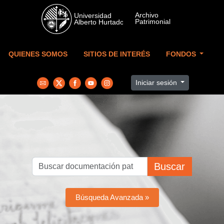
Skip to main content
QUIENES SOMOS
SITIOS DE INTERÉS
FONDOS
Iniciar sesión
Buscar
Búsqueda Avanzada »