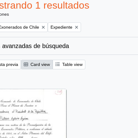
trando 1 resultados
iones
Remove filter:
xonerados de Chile
Expediente
 avanzadas de búsqueda
sta previa
Card view
Table view