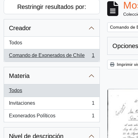
Mos
Restringir resultados por:
Colecc
Remove filter:
Creador
Comando de E
Todos
Opciones
Comando de Exonerados de Chile
1
, 1 resultados
Imprimir vi
Materia
Todos
Invitaciones
1
, 1 resultados
Exonerados Políticos
1
, 1 resultados
Nivel de descripción