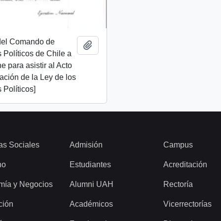
 del Comando de
Añadir al portapapeles
Políticos de Chile a
e para asistir al Acto
ción de la Ley de los
Políticos]
as Sociales
Admisión
Campus
ho
Estudiantes
Acreditación
mía y Negocios
Alumni UAH
Rectoría
ción
Académicos
Vicerrectorías