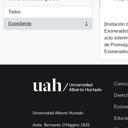
Todos
Expediente
1
[Invitación
, 1 resultados
Exonerados 
acto solemn
de Promulga
Exonerados 
Cienci
Derec
Econo
Universidad Alberto Hurtado
Educa
Avda. Bernardo O’Higgins 1825