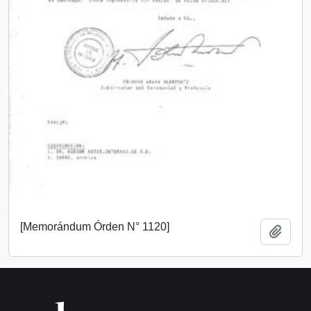
[Memorándum Órden N° 1120]
Añadi