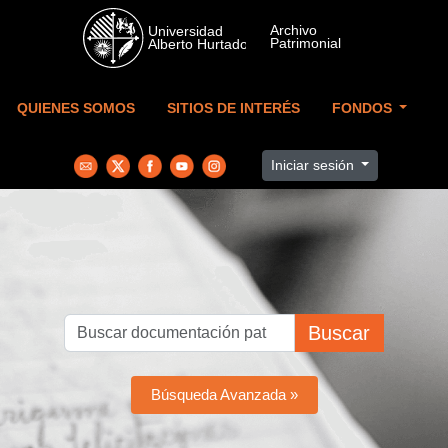
Skip to main content
QUIENES SOMOS
SITIOS DE INTERÉS
FONDOS
Iniciar sesión
Buscar
Búsqueda Avanzada »