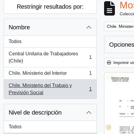
Mos
Restringir resultados por:
Colecc
Remove filter:
Nombre
Chile. Minister
Todos
Opciones
Central Unitaria de Trabajadores
1
, 1 resultados
(Chile)
Imprimir vi
Chile. Ministerio del Interior
1
, 1 resultados
Chile. Ministerio del Trabajo y
1
, 1 resultados
Previsión Social
Nivel de descripción
Todos