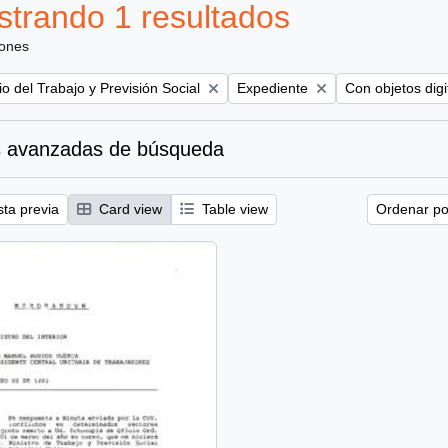
trando 1 resultados
iones
Remove filter:
Remove filter:
io del Trabajo y Previsión Social
Expediente
Con objetos digi
 avanzadas de búsqueda
sta previa
Card view
Table view
Ordenar por