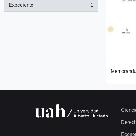
Expediente
1
, 1 resultados
Memorand
Cienci
Derec
Econo