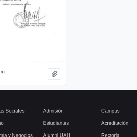
um
Añadir al portapapeles
as Sociales
Admisión
Campus
ho
Estudiantes
Acreditación
mía y Negocios
Alumni UAH
Rectoría