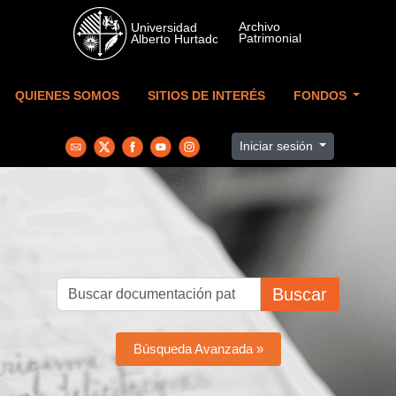
Skip to main content
QUIENES SOMOS
SITIOS DE INTERÉS
FONDOS
Iniciar sesión
Buscar
Búsqueda Avanzada »