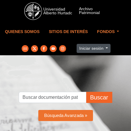
Skip to main content
QUIENES SOMOS
SITIOS DE INTERÉS
FONDOS
Iniciar sesión
Buscar
Búsqueda Avanzada »