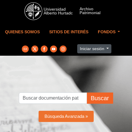
Skip to main content
QUIENES SOMOS
SITIOS DE INTERÉS
FONDOS
Iniciar sesión
Buscar
Búsqueda Avanzada »